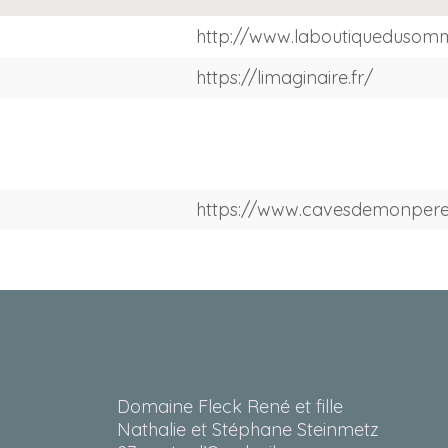
http://www.laboutiquedusomme
https://limaginaire.fr/
https://www.cavesdemonper
Domaine Fleck René et fille
Nathalie et Stéphane Steinmetz