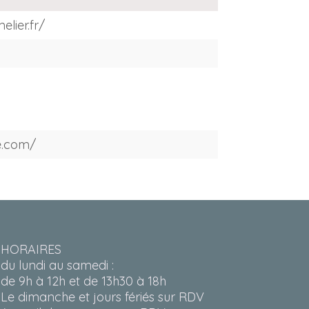
lier.fr/
e.com/
HORAIRES
du lundi au samedi :
de 9h à 12h et de 13h30 à 18h
Le dimanche et jours fériés sur RDV