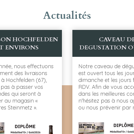
Actualités
ISON HOCHFELDEN
CAVEAU D
T ENVIRONS
DEGUSTATION O
année, nous effectuons
Notre caveau de dégu
ement des livraisons
est ouvert tous les jou
s à Hochfelden (67),
dimanche et les jours f
z pas à passer vos
RDV. Afin de vous acceu
es qui seront à
dans les meilleures con
r au magasin «
n'hésitez pas à nous a
es Steinmetz ».
ou nous prévenir par m