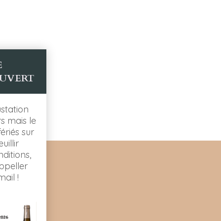
E
UVERT
station
rs mais le
ériés sur
illir
ditions,
ppeller
ail !