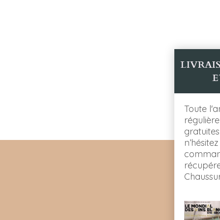
LIVRA
E
Toute l'
régulièr
gratuite
n’hésite
command
récupére
Chaussur